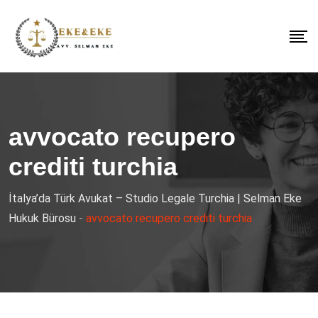
avvocato recupero
crediti turchia
İtalya’da Türk Avukat – Studio Legale Turchia | Selman Eke
Hukuk Bürosu
-
avvocato recupero crediti turchia