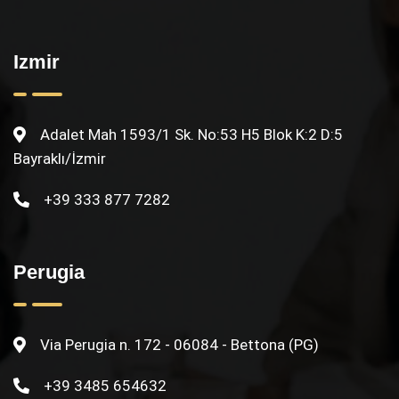
Izmir
Adalet Mah 1593/1 Sk. No:53 H5 Blok K:2 D:5
Bayraklı/İzmir
+39 333 877 7282
Perugia
Via Perugia n. 172 - 06084 - Bettona (PG)
+39 3485 654632