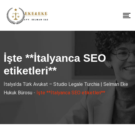
İşte **İtalyanca SEO
etiketleri**
İtalya’da Türk Avukat – Studio Legale Turchia | Selman Eke
Hukuk Bürosu
-
İşte **İtalyanca SEO etiketleri**