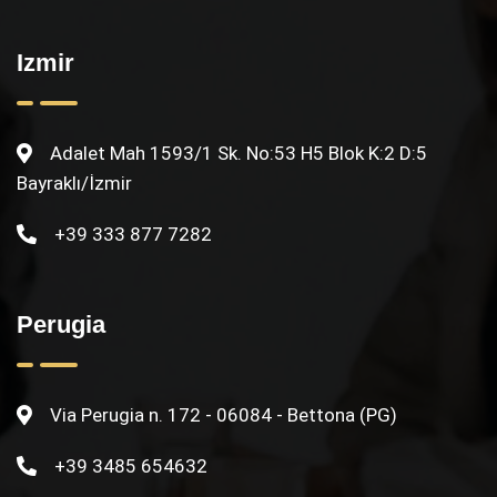
Izmir
Adalet Mah 1593/1 Sk. No:53 H5 Blok K:2 D:5
Bayraklı/İzmir
+39 333 877 7282
Perugia
Via Perugia n. 172 - 06084 - Bettona (PG)
+39 3485 654632