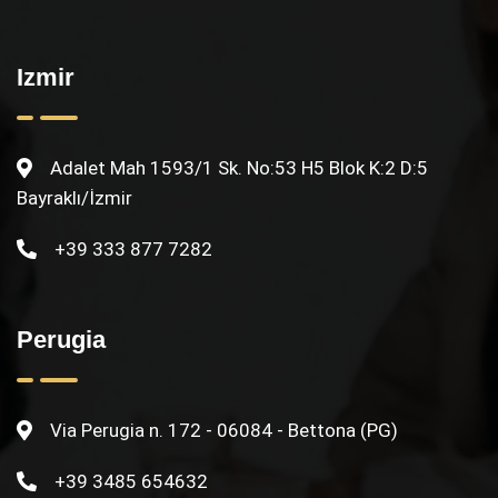
Izmir
Adalet Mah 1593/1 Sk. No:53 H5 Blok K:2 D:5
Bayraklı/İzmir
+39 333 877 7282
Perugia
Via Perugia n. 172 - 06084 - Bettona (PG)
+39 3485 654632