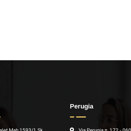
Perugia
let Mah 1593/1 Sk.
Via Perugia n. 172 - 06