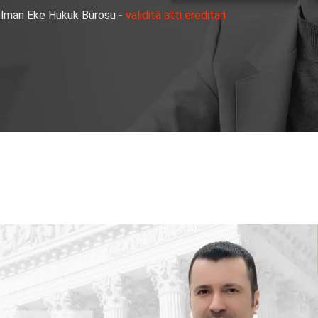
Selman Eke Hukuk Bürosu
-
validità atti ereditari