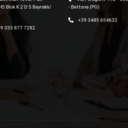
5 Blok K:2 D:5 Bayraklı/
- Bettona (PG)
+39 3485 654632
9 333 877 7282