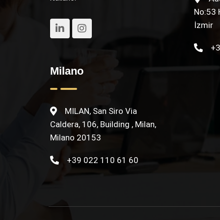
No:53 H
İzmir
+3
Milano
MILAN, San Siro Via
Caldera, 106, Building , Milan,
Milano 20153
+39 022 110 61 60