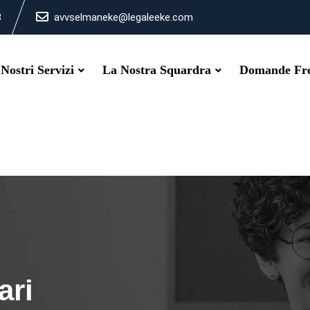
3
avvselmaneke@legaleeke.com
 Nostri Servizi
La Nostra Squardra
Domande Fre
ari