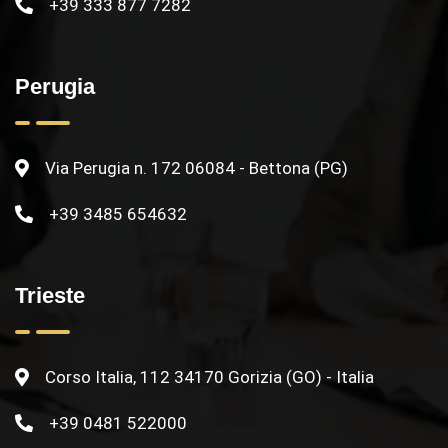
+39 333 877 7282
Perugia
Via Perugia n. 172 06084 - Bettona (PG)
+39 3485 654632
Trieste
Corso Italia, 112 34170 Gorizia (GO) - Italia
+39 0481 522000