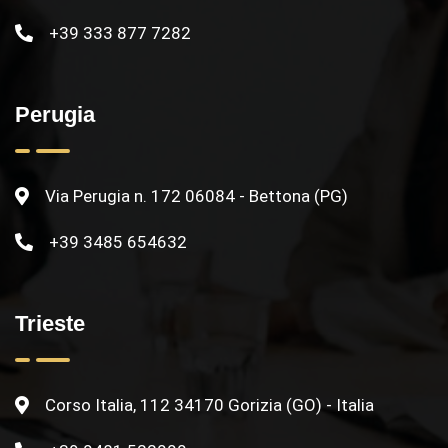
+39 333 877 7282
Perugia
Via Perugia n. 172 06084 - Bettona (PG)
+39 3485 654632
Trieste
Corso Italia, 112 34170 Gorizia (GO) - Italia