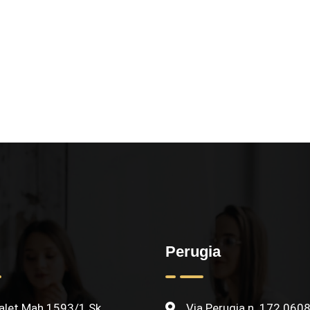
Perugia
let Mah 1593/1 Sk.
Via Perugia n. 172 0608