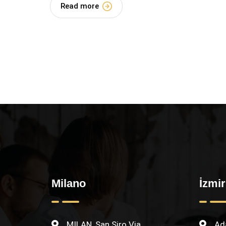
Read more
Milano
İzmir
MILAN, San Siro Via
Ada