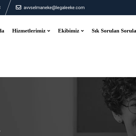
3
avvselmaneke@legaleeke.com
da
Hizmetlerimiz
Ekibimiz
Sık Sorulan Sorul