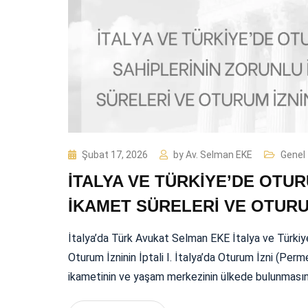
Şubat 17, 2026
by
Av. Selman EKE
Genel
İTALYA VE TÜRKİYE’DE OTUR
İKAMET SÜRELERİ VE OTURUM
İtalya’da Türk Avukat Selman EKE İtalya ve Türkiye
Oturum İzninin İptali I. İtalya’da Oturum İzni (Permes
ikametinin ve yaşam merkezinin ülkede bulunmasına