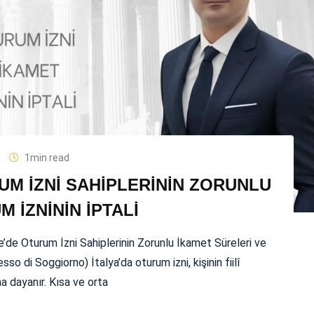
1min read
UM İZNİ SAHİPLERİNİN ZORUNLU
 İZNİNİN İPTALİ
’de Oturum İzni Sahiplerinin Zorunlu İkamet Süreleri ve
so di Soggiorno) İtalya’da oturum izni, kişinin fiilî
 dayanır. Kısa ve orta