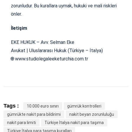
zorunludur. Bu kurallara uymak, hukuki ve mali riskleri
önler.
İletişim
EKE HUKUK – Avv. Selman Eke
Avukat | Uluslararası Hukuk (Türkiye – İtalya)
🌐 www.studiolegaleeketurchia.com.tr
Tags :
10.000 euro sınırı
gümrük kontrolleri
gümrükte nakit para bildirimi
nakit beyan zorunluluğu
nakit para limiti
Türkiye İtalya nakit para taşıma
Türkiye İtalya para taşıma kuralları