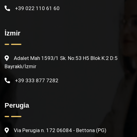
+39 022 110 61 60
İzmir
Adalet Mah 1593/1 Sk. No:53 H5 Blok K:2 D:5
Bayraklı/İzmir
+39 333 877 7282
Perugia
Via Perugia n. 172 06084 - Bettona (PG)