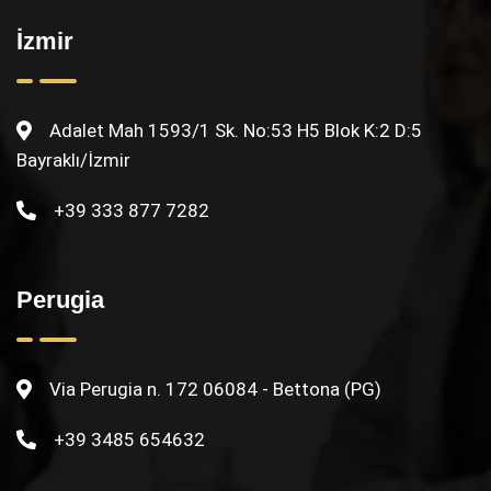
İzmir
Adalet Mah 1593/1 Sk. No:53 H5 Blok K:2 D:5
Bayraklı/İzmir
+39 333 877 7282
Perugia
Via Perugia n. 172 06084 - Bettona (PG)
+39 3485 654632